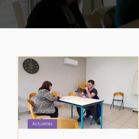
Conditionnement et
logistique, stockage
Vigne et vin
Travaux paysage
Prestations viticoles
Château de Villambis
Actualités