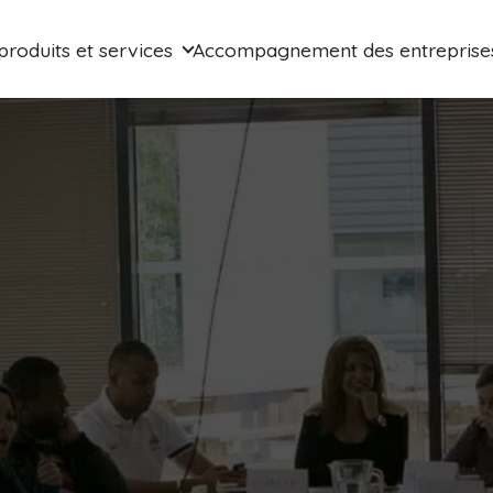
produits et services
Accompagnement des entreprise
itionnement
Blanchisserie, propreté et
hygiène des locaux
rielle et
Blanchisserie
ipe
Propreté et hygiène des locaux
age