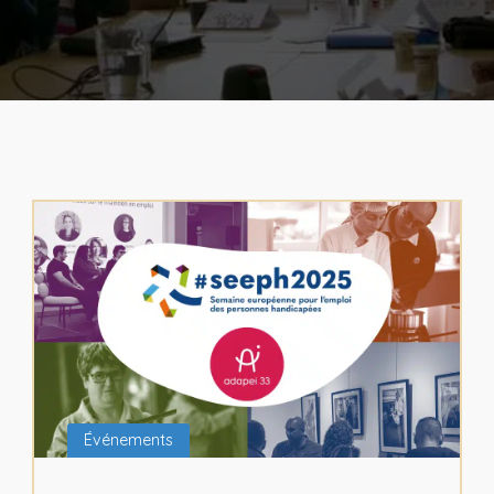
 emballage,
Jardineries & serres
Bois de feu
rs
Renov’service
Événements