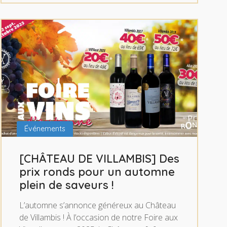
Événements
[CHÂTEAU DE VILLAMBIS] Des
prix ronds pour un automne
plein de saveurs !
L’automne s’annonce généreux au Château
de Villambis ! À l’occasion de notre Foire aux