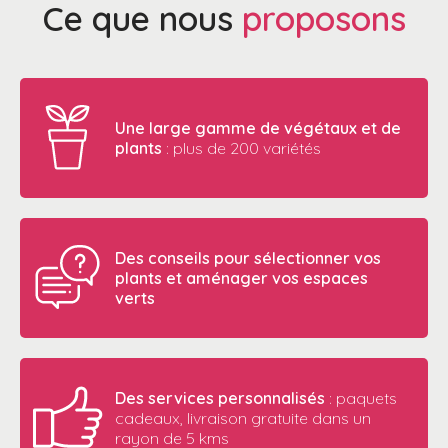
Ce que nous
proposons
Une large gamme de végétaux et de
plants
: plus de 200 variétés
Des conseils pour sélectionner vos
plants et aménager vos espaces
verts
Des services personnalisés
: paquets
cadeaux, livraison gratuite dans un
rayon de 5 kms