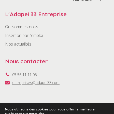
L'Adapei 33 Entreprise
Qui sommes-nous
Insertion par l'emploi
Nos actualités
Nous contacter
05 56 11 11 06
entreprises@adapei33.com
Nous utilisons des cookies pour vous offrir la meilleure
2022 ©Adapei33 Entreprise •
Politique de confidentialité
•
expérience sur notre site.