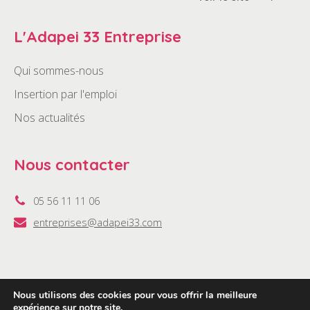
L'Adapei 33 Entreprise
Qui sommes-nous
Insertion par l'emploi
Nos actualités
Nous contacter
05 56 11 11 06
entreprises@adapei33.com
Nous utilisons des cookies pour vous offrir la meilleure
2022 ©Adapei33 Entreprise •
Politique de confidentialité
•
expérience sur notre site.