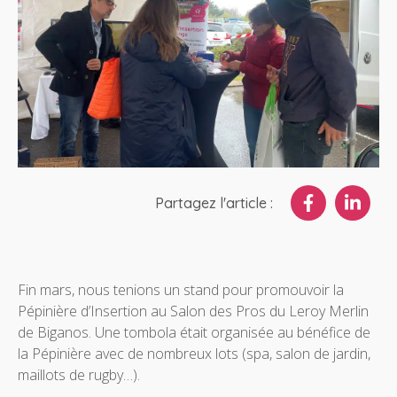
Partagez l'article :
Fin mars, nous tenions un stand pour promouvoir la
Pépinière d’Insertion au Salon des Pros du Leroy Merlin
de Biganos. Une tombola était organisée au bénéfice de
la Pépinière avec de nombreux lots (spa, salon de jardin,
maillots de rugby…).