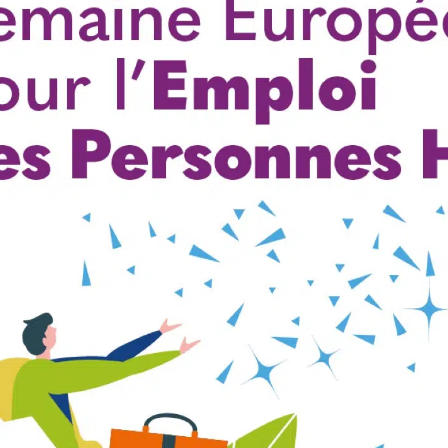
Jardineries & serres
Bois de feu
rs
Renov’service