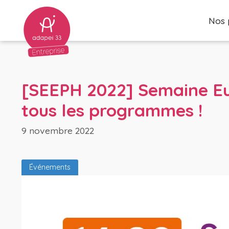
Nos 
[SEEPH 2022] Semaine Eu
tous les programmes !
9 novembre 2022
Restauration
Industrie et cond
Événements
Nos restaurants
Sous-traitance indust
Restaurant Le Magellan
détachement d’équ
Restaurant des Lacs
Reprographie, rout
Restaurant Le Haut-Mexant
Conditionnement et