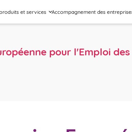
produits et services
Accompagnement des entreprise
ropéenne pour l'Emploi des
itionnement
Blanchisserie, propreté et
hygiène des locaux
rielle et
Blanchisserie
ipe
Propreté et hygiène des locaux
age
 emballage,