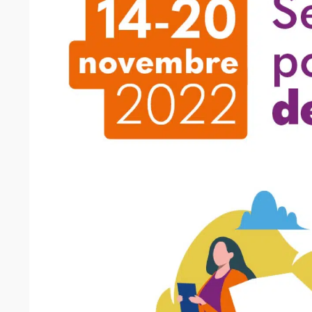
logistique, stockage
Vigne et vin
Travaux paysage
Prestations viticoles
Château de Villambis