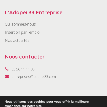
L'Adapei 33 Entreprise
Qui sommes-nous
Insertion par l'emploi
Nos actualités
Nous contacter
05 56 11 11 06
entreprises@adapei33.com
Nous utilisons des cookies pour vous offrir la meilleure
2022 ©Adapei33 Entreprise •
Politique de confidentialité
•
expérience sur notre site.